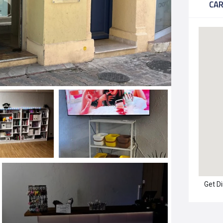
CA
Get D