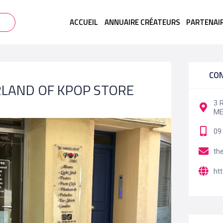
ACCUEIL
ANNUAIRE CRÉATEURS
PARTENAI
CO
LAND OF KPOP STORE
3 
M
09
th
ht