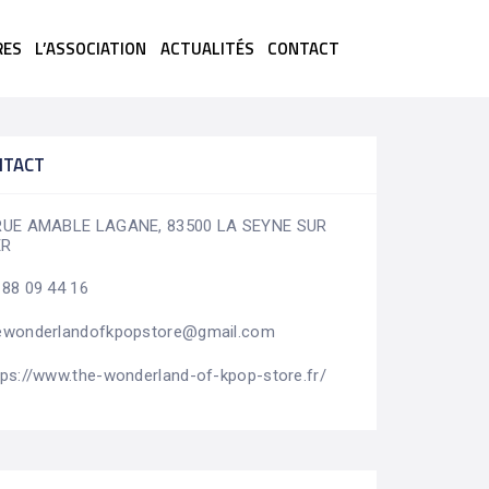
RES
L’ASSOCIATION
ACTUALITÉS
CONTACT
NTACT
RUE AMABLE LAGANE, 83500 LA SEYNE SUR
ER
 88 09 44 16
ewonderlandofkpopstore@gmail.com
tps://www.the-wonderland-of-kpop-store.fr/