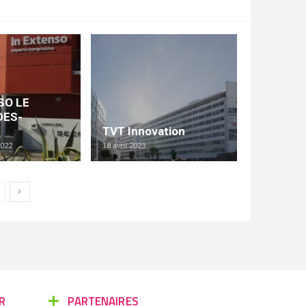
SO LE
DES-
TVT Innovation
022
18 avril 2023
R
PARTENAIRES