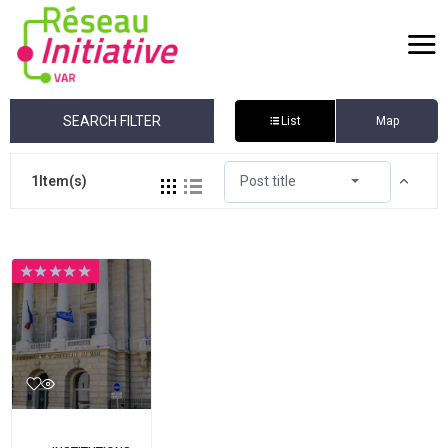
SEARCH FILTER
List
Map
1
Item(s)
Post title