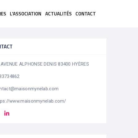
RES
L’ASSOCIATION
ACTUALITÉS
CONTACT
NTACT
 AVENUE ALPHONSE DENIS 83400 HYÈRES
83734862
ntact@maisonmynelab.com
tps://www.maisonmynelab.com/