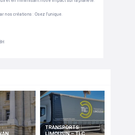
aux et en minimisant notre impact sur la planète.
r nos créations : Osez l’unique.
18H
–
TRANSPORTS
NAN
LIMOUSIN – TLC