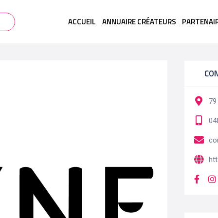
ACCUEIL
ANNUAIRE CRÉATEURS
PARTENAI
CO
79
04
co
ht