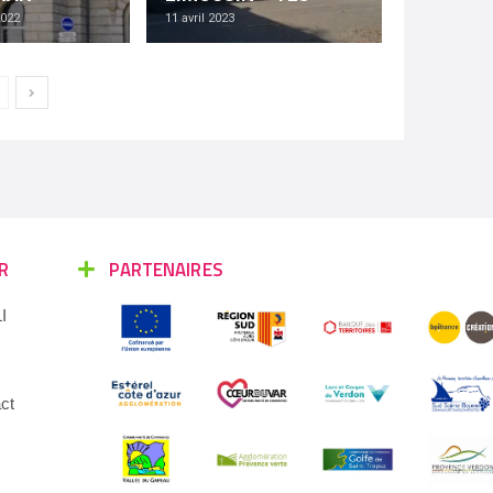
022
11 avril 2023
R
PARTENAIRES
I
ct