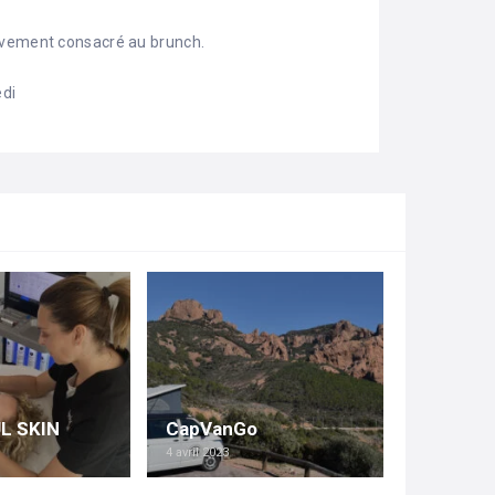
ivement consacré au brunch.
edi
L SKIN
CapVanGo
4 avril 2023