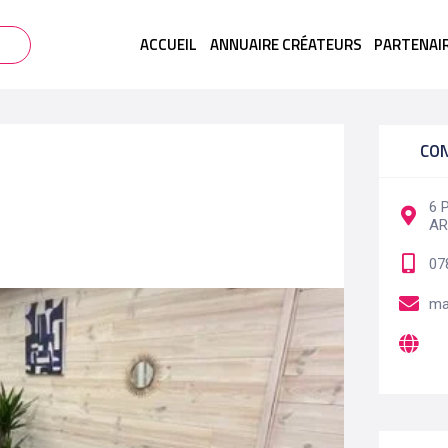
ACCUEIL
ANNUAIRE CRÉATEURS
PARTENAI
CO
6 
A
07
ma