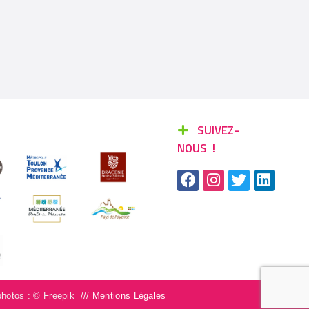
SUIVEZ-
NOUS !
photos : © Freepik ///
Mentions Légales