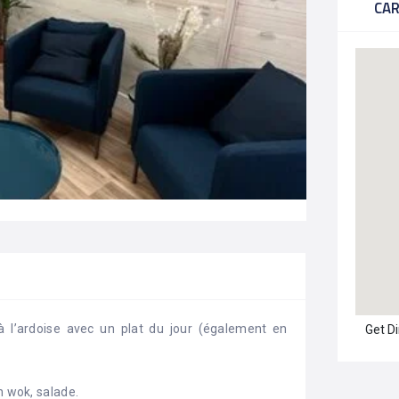
CA
 l’ardoise avec un plat du jour (également en
Get D
n wok, salade.