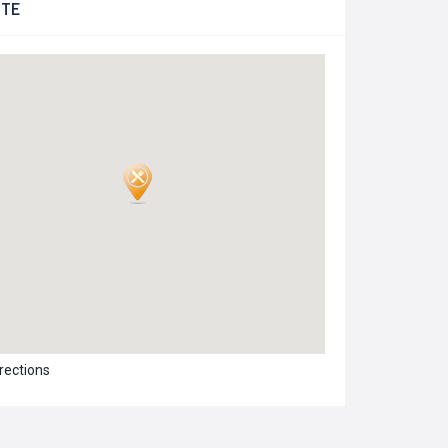
RTE
irections