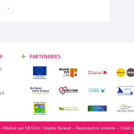
R
PARTENAIRES
I
ct
 – Réalisé par
SB’Com / Sophie Beneult
– Reproduction interdite – Crédit 