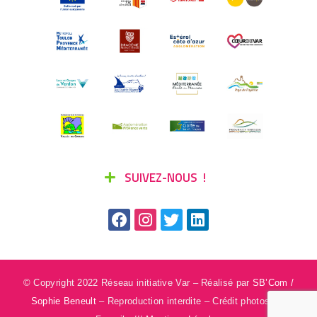
SUIVEZ-NOUS !
© Copyright 2022 Réseau initiative Var – Réalisé par
SB’Com /
Sophie Beneult
– Reproduction interdite – Crédit photos : ©