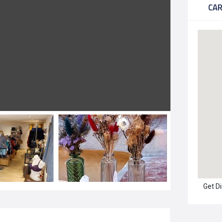
CA
Get D