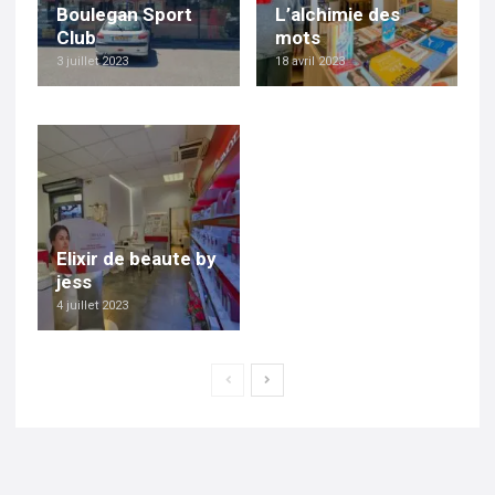
Boulegan Sport
L’alchimie des
Club
mots
3 juillet 2023
18 avril 2023
Elixir de beaute by
jess
4 juillet 2023