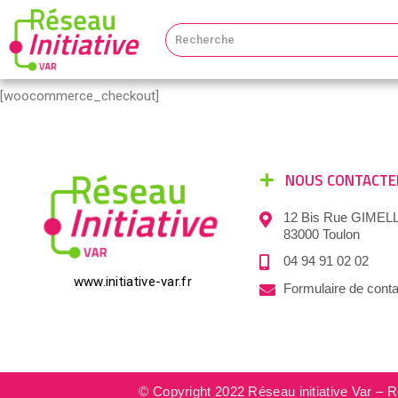
[woocommerce_checkout]
NOUS CONTACTE
12 Bis Rue GIMELL
83000 Toulon
04 94 91 02 02
www.initiative-var.fr
Formulaire de conta
© Copyright 2022 Réseau initiative Var – R