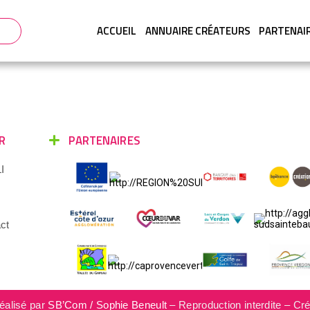
ACCUEIL
ANNUAIRE CRÉATEURS
PARTENAI
R
PARTENAIRES
I
ct
éalisé par
SB’Com / Sophie Beneult
– Reproduction interdite – Cré